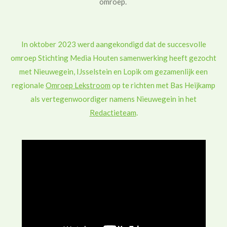
omroep.
In oktober 2023 werd aangekondigd dat de succesvolle
omroep Stichting Media Houten samenwerking heeft gezocht
met Nieuwegein, IJsselstein en Lopik om gezamenlijk een
regionale
Omroep Lekstroom
op te richten met Bas Heijkamp
als vertegenwoordiger namens Nieuwegein in het
Redactieteam
.